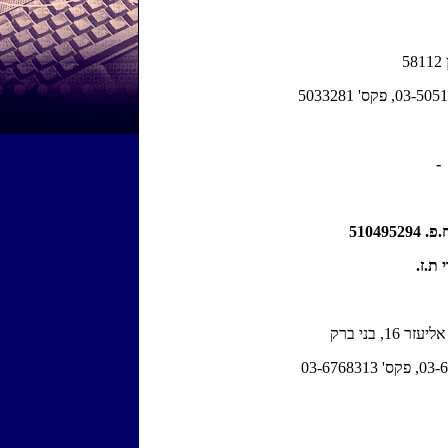
 -
 ברק