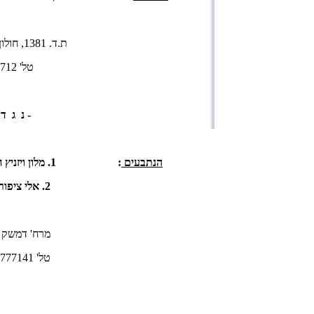
ת.ד. 1381, חולון 58112
טל' 03-5051712, פקס' 5033281
- נ ג ד
הנתבעים
: 1. מלון ויזניץ ח.פ. 510495294
2. אלי ציפורי ת.ז.
מרח' דמשק אליעזר 16, בני
טל' 03-6777141, פקס' 03-6768313