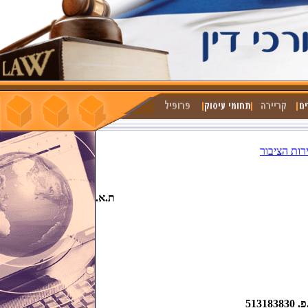
ירות הציבור
השלום ת.א.
51