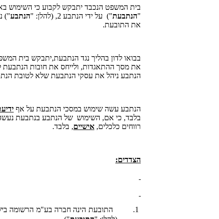
"
הנתבעת
") על ידי הנתבע 2, (להלן: "
הנתבע
") נ
את התובעת.
בבואו לדון בהליך נגד הנתבעת,יתבקש בית המשפט 
את מסך ההתאגדות, ולייחס את חובות הנתבעת לנ
הנתבע ניהל את עסקי הנתבעת שלא לטובת הנתבעת
הנתבע עשה שימוש במסכי הנתבעת על אף
ידיעת
בלבד, כי אם, השימוש של הנתבע בנתבעת נעשה
רווחים כלכלים,
אישיים
, בלבד.
הצדדים:
1.
התובעת הינה חברה בע"מ הרשומה בישר