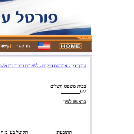
עורך דין - אינדקס חוקים - לשירות עורכי דין ולש
בבית משפט 
0/7________
בראשון לציון
התובעת
: הקוטל בע"מ ח.פ. 3183830