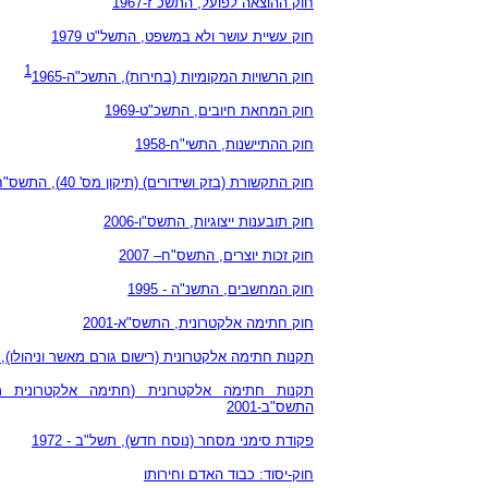
חוק ההוצאה לפועל, התשכ"ז-1967
חוק עשיית עושר ולא במשפט, התשל"ט 1979
1
חוק הרשויות המקומיות (בחירות), התשכ"ה-1965
חוק המחאת חיובים, התשכ"ט-1969
חוק ההתיישנות, התשי"ח-1958
חוק התקשורת (בזק ושידורים) (תיקון מס' 40), התשס"ח–2008
חוק תובענות ייצוגיות, התשס"ו-2006
חוק זכות יוצרים, התשס"ח– 2007
חוק המחשבים
,
התשנ
"
ה
- 1995
חוק חתימה אלקטרונית, התשס"א-2001
תקנות חתימה אלקטרונית (רישום גורם מאשר וניהולו), הת
תקנות חתימה אלקטרונית (חתימה אלקטרונית מ
התשס"ב-2001
פקודת סימני מסחר (נוסח חדש), תשל"ב - 1972
חוק-יסוד: כבוד האדם וחירותו