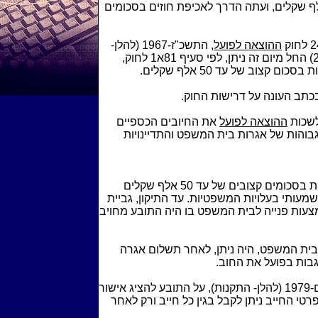
 לאכיפת חוזים בסכומים של עד 50 אלף שקלים, ועתה הדרך לאכיפת חוזים בסכומים
ההוצאה לפועל
, התשכ"ז-1967 (להלן-
החוק). (החוק הוקפא וחזר לתוקף בשנת 2008) החל מיום זה ניתן, לפי סעיף 81א1 לחוק,
קצוב של עד 50 אלף שקלים.
כתב העונה על דרישות החוק.
לשכות
ההוצאה לפועל
את החיובים הכספיים
בוהות של אגרות בית המשפט והתדיינויות
מאז התיקון ניתן לאכוף חוזים שבהם התחייבות בסכומים קצובים של עד 50 אלף שקלים
מעותי בעלויות המשפטיות. עד התיקון, גביית
מצעות פנייה לבית המשפט בו היה התובע מחויב
בית המשפט, היה ניתן, לאחר תשלום אגרה
גבות בפועל את החוב.
, התש"ם-1979 (להלן- התקנות), על התובע להציג אישור
טי החייב ניתן לקבל בגין כל חייב ורק לאחר