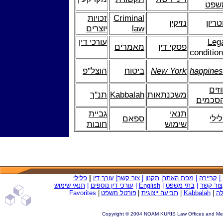
שפט
Criminal
זכויות
טריון
נזיקין
law
יוצרים
Leg
עורכי דין
פסקי דין
מאמרים
conditio
happine
New York
ביטוח
הוצל"פ
זים
משכנתאות
Kabbalah
תנ"ך
הסכמים
תנאי
גביית
ילי
ספאם
שימוש
חובות
|
קריירה
|
מפת האתר
|
תקנון
|
צ
ור קשר
|
עורך דין
|
פלילי
צור קשר
|
בתי משפט
|
English
|
עורכי דין נוספים
|
תנאי שימוש
ה
|
Kabbalah
|
תביעה ייצוגית
|
פורטל משפט
|
avorites
F
Copyright © 2004 NOAM KURIS Law Offices and Mediat