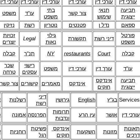
עורכי דין
עורכי דין
עורכי דין
עורכי דין
עורכי דין
עורכי דין
תביעה
תנאי
בתי
צור קשר
עו"ד
משפט
ייצוגית
שימוש
משפט
ספאם
נדל ן
פטנטים
נוטריון
רשת
נזיקין
פורטל
גילוי
זכויות
דיני רשת
תקשורת
Legal
משפט
נאות
יוצרים
קבלה
Court
restaurants
NY
תנ"ך
קבלה
רישוי
שכר
עו"ד
עורך דין
עורכי דין
משפט
עסקים
טרחה
תביעה
אינדקס
אינדקס
מאמרים
קישורים
צור קשר
ייצוגית
חוקים
דיני
Services
בג"ץ
English
גירושין
רשלנות
צ
רשת
תרומות
עורכי דין
אושר
עין הרע
הפרנסה
אמונה
ס
ונדבות
תאונות
אינדקס
פשיטת
מזונות
השקעות
רוחניות
ש
דרכים
חוקים
רגל