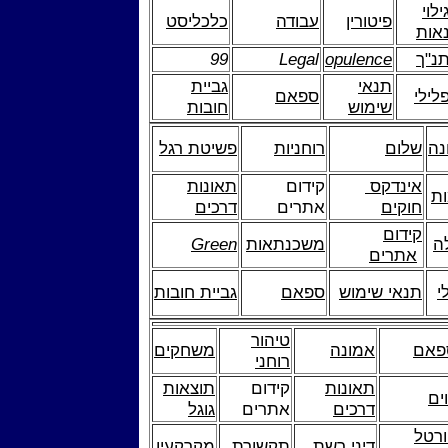
ילוי
פיטורין
עבודה
כלכליסט
אות
נ"ך
opulence
Legal
99
תנאי
גביית
לילי
ספאם
שימוש
חובות
נה
שלום
רוחניות
פשיטת רגל
אינדקס
קידום
תאונות
ות
חוקים
אתרים
דרכים
קידום
ה
משכנתאות
Green
אתרים
י
תנאי שימוש
ספאם
גביית חובות
טיהור
פאם
אמונה
משחקים
רוחני
תאונות
קידום
תוצאות
ים
דרכים
אתרים
גוגל
רטל
דיני רשת
תקשורת
מקרקעין