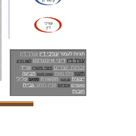
עורכי דין
עורך דין
תגיות לעמוד
דיני אינטרנט
עורך דין
לשון הרע
זכויות יוצרים
עו"ד
פיצויי פיטורין
תקנון
גילוי נאות
תביעה
הוצאה לפועל
ייצוגית
תקשורת
פלילי
ספאם
gurl
shi
קניין רוחני
גביית
מאמרים
אינדקס
חובות