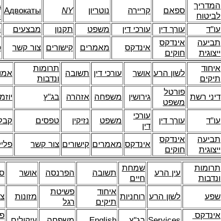
המדריך
ג
ספאם
קריירה
נוטריון
NY
двокаты
А
לביטוח
נ
עו"ד
עורך דין
עורכי דין
משפט
תקנון
מבצעים
ת
תביעה
אינדקס
אינדקס
מאמרים
קישורים
צור קשר
פ
ייצוגית
חוקים
איחוד
תרומות
לשון הרע
אושר
עורכי דין
תשובה
אמו
תיקים
ונדבות
פורטל
דיני רשת
גירושין
משפחה
אזהרה
בג"ץ
יוזמ
משפט
עורכי
עו"ד
עורך דין
משפט
נזיקין
טפסים
קבל
דין
תביעה
אינדקס
אינדקס
מאמרים
קישורים
צור קשר
פליל
ייצוגית
חוקים
תרומות
שמחת
עין הרע
תשובה
הפרנסה
אושר
ס
ונדבות
חיים
איחוד
פשיטת
שפע
לשון הרע
רוחניות
מזונות
צו
תיקים
רגל
אינדקס
פו
Services
בג"ץ
English
משפחה
עיקולים