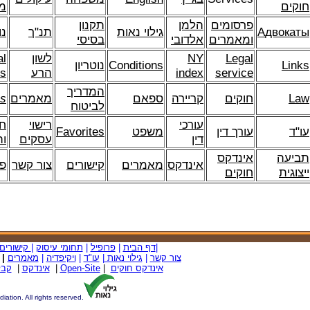
חוקים
מ
פרסומים
הלמן
תקנון
двокаты
А
גילוי נאות
תנ"ך
נו
ומאמרים
אלדובי
בסיסי
Legal
NY
לשון
al
Links
Conditions
נוטריון
service
index
הרע
ns
המדריך
Law
חוקים
קריירה
ספאם
מאמרים
ss
לביטוח
עורכי
רישוי
חו
עו"ד
עורך דין
משפט
avorites
F
דין
עסקים
ו
תביעה
אינדקס
אינדקס
מאמרים
קישורים
צור קשר
פל
ייצוגית
חוקים
|
דף הבית
|
פרופיל
|
תחומי עיסוק
|
קישורים
צור קשר
|
גילוי נאות
|
עו"ד
|
ויקיפדיה
|
מאמרים
|
אינדקס חוקים
|
Open-Site
|
אינדקס
|
קבל
ion. All rights reserved.