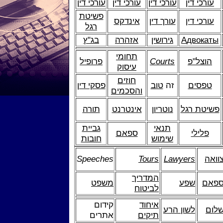
עורכי דין
עורכי דין
עורכי דין
עורכי דין
פשיטת
עורכי דין
עורך דין
אינדקס
רגל
двокаты
А
גירושין
אזהרה
בג"ץ
תחומי
הוצל"פ
Courts
פרופיל
עיסוק
חוזים
טפסים
זה
טוב
פסקי דין
והסכמים
פשיטת רגל
נוטריון
אינטרנט
תורה
תנאי
גביית
פלילי
ספאם
שימוש
חובות
וואה
Lawyers
Tours
Speeches
המדריך
פאם
שפע
משפט
לביטוח
איחוד
קידום
לום
לשון הרע
תיקים
אתרים