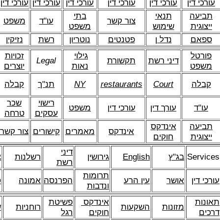
עורכי דין
עורכי דין
עורכי דין
עורכי דין
עורכי דין
עורכי דין
תביעה
תנאי
בתי
צור קשר
עו"ד
משפט
ייצוגית
שימוש
משפט
ספאם
נדל ן
פטנטים
נוטריון
רשת
נזיקין
פורטל
גילוי
זכויות
דיני רשת
תקשורת
Legal
משפט
נאות
יוצרים
קבלה
Court
restaurants
NY
תנ"ך
קבלה
רישוי
שכר
עו"ד
עורך דין
עורכי דין
משפט
עסקים
טרחה
תביעה
אינדקס
אינדקס
מאמרים
קישורים
צור קשר
ייצוגית
חוקים
דיני
Services
בג"ץ
English
גירושין
רשלנות
צ
רשת
תרומות
עורכי דין
אושר
עין הרע
הפרנסה
אמונה
ס
ונדבות
תאונות
אינדקס
פשיטת
מזונות
השקעות
רוחניות
ש
דרכים
חוקים
רגל