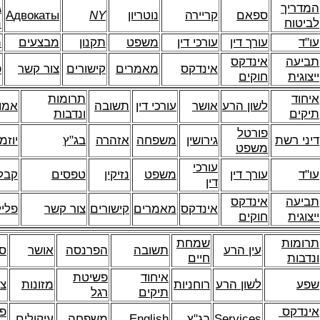
המדריך
ג
ספאם
קריירה
נוטריון
NY
двокаты
А
לביטוח
נ
עו"ד
עורך דין
עורכי דין
משפט
תקנון
מבצעים
ת
תביעה
אינדקס
אינדקס
מאמרים
קישורים
צור קשר
פ
ייצוגית
חוקים
איחוד
תרומות
לשון הרע
אושר
עורכי דין
תשובה
אמו
תיקים
ונדבות
פורטל
דיני רשת
גירושין
משפחה
אזהרה
בג"ץ
יוזמ
משפט
עורכי
עו"ד
עורך דין
משפט
נזיקין
טפסים
קבל
דין
תביעה
אינדקס
אינדקס
מאמרים
קישורים
צור קשר
פליל
ייצוגית
חוקים
תרומות
שמחת
עין הרע
תשובה
הפרנסה
אושר
ס
ונדבות
חיים
איחוד
פשיטת
שפע
לשון הרע
רוחניות
מזונות
צו
תיקים
רגל
אינדקס
פו
Services
בג"ץ
English
משפחה
עיקולים