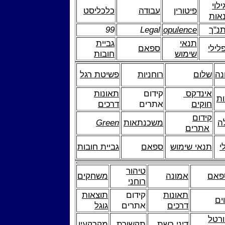
ילוי
פיטורין
עבודה
כלכליסט
אות
נ"ך
opulence
Legal
99
תנאי
גביית
לילי
ספאם
שימוש
חובות
נה
שלום
רוחניות
פשיטת רגל
אינדקס
קידום
תאונות
ות
חוקים
אתרים
דרכים
קידום
ה
משכנתאות
Green
אתרים
י
תנאי שימוש
ספאם
גביית חובות
טיהור
פאם
אמונה
משחקים
רוחני
תאונות
קידום
תוצאות
ים
דרכים
אתרים
גוגל
רטל
דיני רשת
תקשורת
מקרקעין