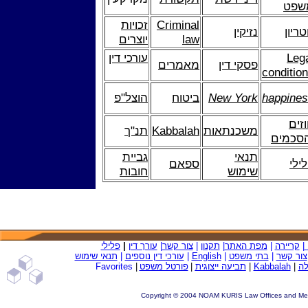
שפט
Criminal
זכויות
טריון
נזיקין
law
יוצרים
Leg
עורכי דין
פסקי דין
מאמרים
conditio
happine
New York
ביטוח
הוצל"פ
זים
משכנתאות
Kabbalah
תנ"ך
הסכמים
תנאי
גביית
ילי
ספאם
שימוש
חובות
|
קריירה
|
מפת האתר
|
תקנון
|
צ
ור קשר
|
עורך דין
|
פלילי
צור קשר
|
בתי משפט
|
English
|
עורכי דין נוספים
|
תנאי שימוש
ה
|
Kabbalah
|
תביעה ייצוגית
|
פורטל משפט
|
avorites
F
Copyright © 2004 NOAM KURIS Law Offices and Mediat