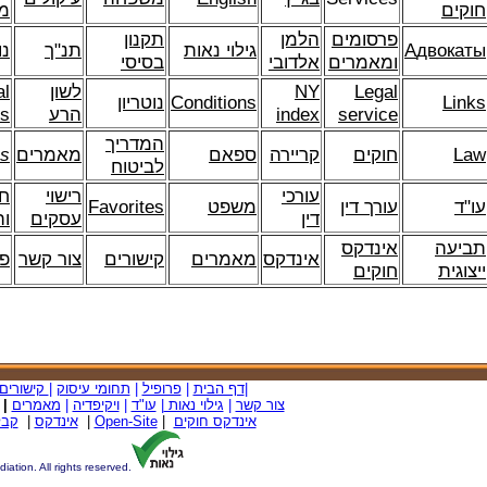
חוקים
מ
פרסומים
הלמן
תקנון
двокаты
А
גילוי נאות
תנ"ך
נו
ומאמרים
אלדובי
בסיסי
Legal
NY
לשון
al
Links
Conditions
נוטריון
service
index
הרע
ns
המדריך
Law
חוקים
קריירה
ספאם
מאמרים
ss
לביטוח
עורכי
רישוי
חו
עו"ד
עורך דין
משפט
avorites
F
דין
עסקים
ו
תביעה
אינדקס
אינדקס
מאמרים
קישורים
צור קשר
פל
ייצוגית
חוקים
|
דף הבית
|
פרופיל
|
תחומי עיסוק
|
קישורים
צור קשר
|
גילוי נאות
|
עו"ד
|
ויקיפדיה
|
מאמרים
|
אינדקס חוקים
|
Open-Site
|
אינדקס
|
קבל
ion. All rights reserved.