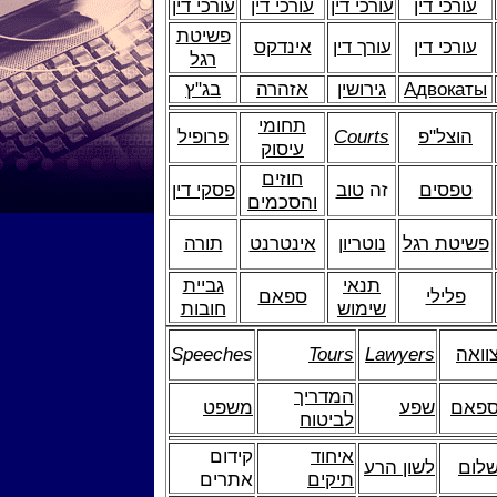
עורכי דין
עורכי דין
עורכי דין
עורכי דין
פשיטת
עורכי דין
עורך דין
אינדקס
רגל
двокаты
А
גירושין
אזהרה
בג"ץ
תחומי
הוצל"פ
Courts
פרופיל
עיסוק
חוזים
טפסים
זה
טוב
פסקי דין
והסכמים
פשיטת רגל
נוטריון
אינטרנט
תורה
תנאי
גביית
פלילי
ספאם
שימוש
חובות
וואה
Lawyers
Tours
Speeches
המדריך
פאם
שפע
משפט
לביטוח
איחוד
קידום
לום
לשון הרע
תיקים
אתרים