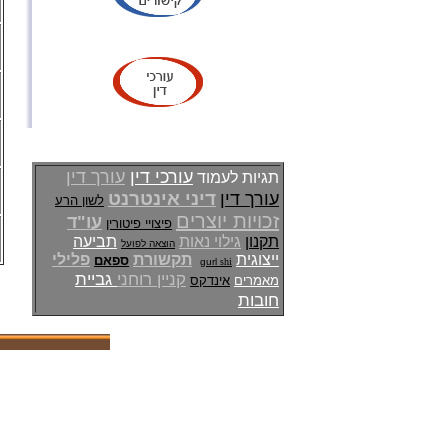
עורכי דין
עורך דין
תגיות לעמוד
דיני אינטרנט
עורך דין
לשון הרע
זכויות יוצרים
עו"ד
פיצויי פיטורין
תקנון
גילוי נאות
תביעה
הוצאה לפועל
ייצוגית
תקשורת
פלילי
ספאם
gurl
shi
קניין רוחני
גביית
מאמרים
אינדקס
חובות