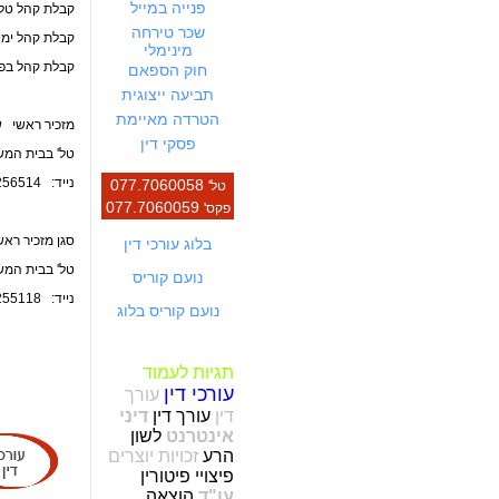
פנייה במייל
קבלת קהל טלפונית
שכר טירחה
קבלת קהל ימי 
מינימלי
קבלת קהל בפגרה :00
חוק הספאם
תביעה ייצוגית
הטרדה מאיימת
מזכיר ראשי ש
פסקי דין
טל' בבית המשפט 601
נייד: 050-6256514
077.7060058
טל'
077.7060059
פקס'
סגן מזכיר רא
בלוג עורכי דין
טל' בבית המשפט 657
נועם קוריס
נייד: 050-6255118
נועם קוריס בלוג
תגיות לעמוד
עורכי דין
עורך
דין
עורך דין
דיני
אינטרנט
לשון
הרע
זכויות יוצרים
פיצויי פיטורין
עו"ד
הוצאה