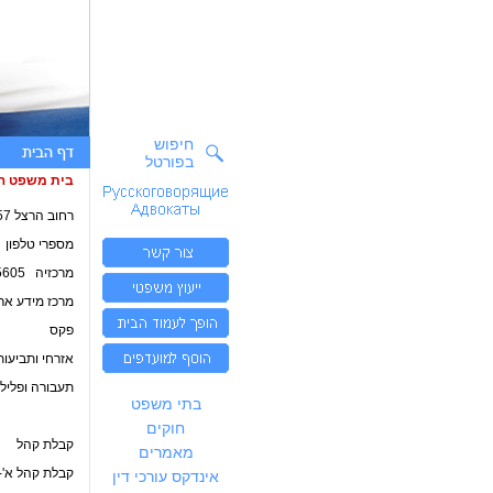
חיפוש
בפורטל
בית משפט ה
רחוב הרצל 57, נתניה מיקוד 42390
מספרי טלפו
מרכזיה 09-8605605
מרכז מידע ארצי 3333
פקס
אזרחי ותביעות קטנו
תעבורה ופלילי 8623451
בתי משפט
חוקים
קבלת קהל
מאמרים
קבלת קהל א'-ה' 3:30
אינדקס עורכי דין