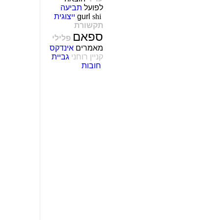
לפועל
תביעה
shi
gurl
ייצוגית
תקשורת
ספאם
פלילי
מאמרים
אינדקס
קניין רוחני
גביית
חובות