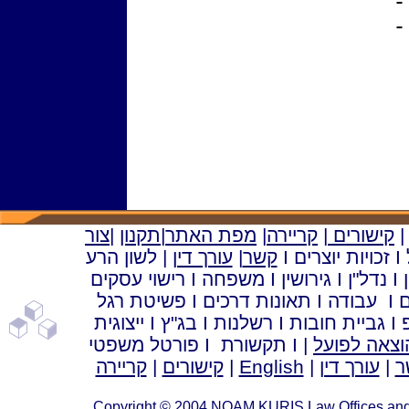
קישורים
|
קריירה
|
מפת האתר
|
תקנון
|
צ
ור
I
זכויות יוצרים
I
קשר
|
עורך דין
|
לשון הרע
I
נדל"ן
I
גירושין
I
משפחה
I
רישוי עסקים
ם
I
עבודה
I
תאונות דרכים
I
פשיטת רגל
I
גביית חובות
I
רשלנות
I
בג"ץ
I
ייצוגית
וצאה לפועל
|
I
תקשורת
I
פורטל משפטי
ר
|
עורך דין
|
English
|
קישורים
|
קריירה
Copyright © 2004 NOAM KURIS Law Offices and M