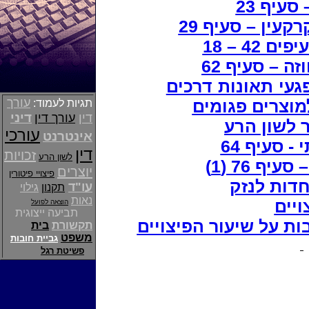
סעיף 23
עין – סעיף 29
42 – 18
ה – סעיף 62
געי תאונות דרכים
עורך
מוצרים פגומים
תגיות לעמוד:
דיני
דין
עורך דין
 לשון הרע
עורכי
אינטרנט
- סעיף 64
דין
זכויות
לשון הרע
–
סעיף 76 (1)
יוצרים
פיצויי פיטורין
דות לנזק
עו"ד
תקנון
גילוי
נאות
ויים
הוצאה לפועל
תביעה ייצוגית
gurl
ת על שיעור הפיצויים
תקשורת
בית
shi
משפט
גביית חובות
פשיטת רגל