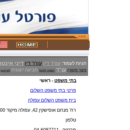
דיני אינט
עורך דין
עורך דין
תגיות לעמוד:
עו"ד
תביעה ייצוגית
פיצויי פיטורין
הוצאה לפועל
gurl shi
בתי משפט
- ראשי
פרטי בתי משפט השלום
בית משפט השלום עפולה
רח' מנחם אוסישקין 42, עפולה מיקוד 18400
טלפון
מרכזיה 04-6087711